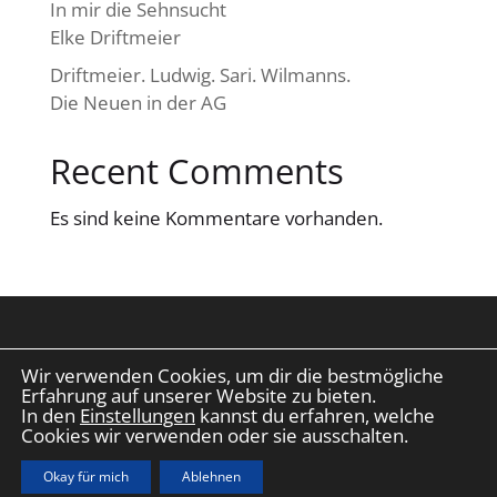
In mir die Sehnsucht
Elke Driftmeier
Driftmeier. Ludwig. Sari. Wilmanns.
Die Neuen in der AG
Recent Comments
Es sind keine Kommentare vorhanden.
Wir verwenden Cookies, um dir die bestmögliche
2025 © AG Leverkusener Künstler e.V. |
Erfahrung auf unserer Website zu bieten.
Impressum
|
Datenschutz
|
Vita Daten
|
In den
Einstellungen
kannst du erfahren, welche
Made with ✨ by
eilders.de
Cookies wir verwenden oder sie ausschalten.
Okay für mich
Ablehnen