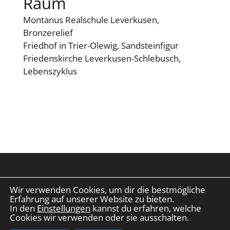
Raum
Montanus Realschule Leverkusen,
Bronzerelief
Friedhof in Trier-Olewig, Sandsteinfigur
Friedenskirche Leverkusen-Schlebusch,
Lebenszyklus
Wir verwenden Cookies, um dir die bestmögliche
2025 © AG Leverkusener Künstler e.V. |
Erfahrung auf unserer Website zu bieten.
Impressum
|
Datenschutz
|
Vita Daten
|
In den
Einstellungen
kannst du erfahren, welche
Made with ✨ by
eilders.de
Cookies wir verwenden oder sie ausschalten.