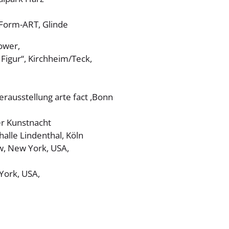
 Form-ART, Glinde
ower,
igur“, Kirchheim/Teck,
ausstellung arte fact ,Bonn
r Kunstnacht
alle Lindenthal, Köln
w, New York, USA,
York, USA,
”