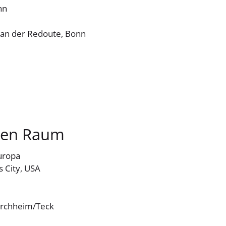
nn
an der Redoute, Bonn
chen Raum
Europa
 City, USA
irchheim/Teck