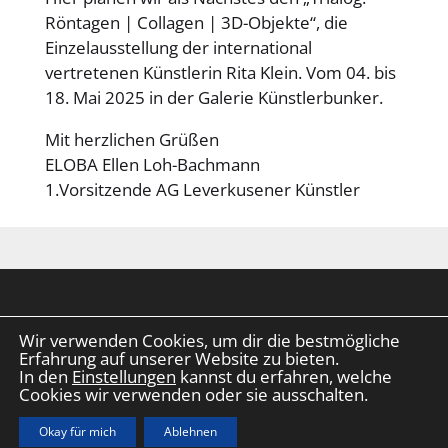
Röntagen | Collagen | 3D-Objekte“, die
Einzelausstellung der international
vertretenen Künstlerin Rita Klein. Vom 04. bis
18. Mai 2025 in der Galerie Künstlerbunker.
Mit herzlichen Grüßen
ELOBA Ellen Loh-Bachmann
1.Vorsitzende AG Leverkusener Künstler
Wir verwenden Cookies, um dir die bestmögliche
2025 © AG Leverkusener Künstler e.V. |
Erfahrung auf unserer Website zu bieten.
Impressum
|
Datenschutz
|
Vita Daten
|
In den
Einstellungen
kannst du erfahren, welche
Made with ✨ by
eilders.de
Cookies wir verwenden oder sie ausschalten.
Okay für mich
Ablehnen